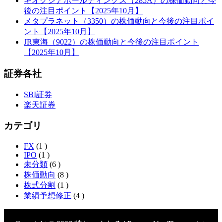
キオクシアホールディングス（285A）の株価動向と今
後の注目ポイント【2025年10月】
メタプラネット（3350）の株価動向と今後の注目ポイ
ント【2025年10月】
JR東海（9022）の株価動向と今後の注目ポイント
【2025年10月】
証券各社
SBI証券
楽天証券
カテゴリ
FX
(1 )
IPO
(1 )
未分類
(6 )
株価動向
(8 )
株式分割
(1 )
業績予想修正
(4 )