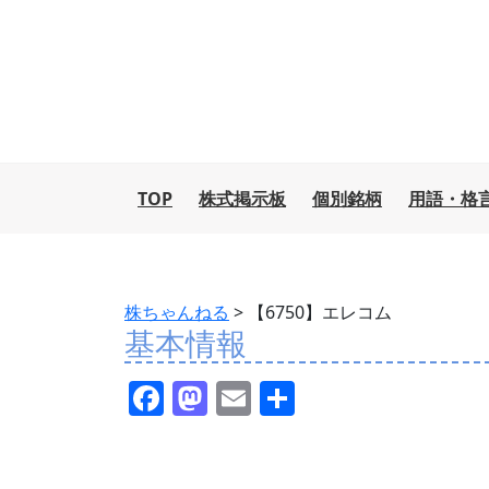
TOP
株式掲示板
個別銘柄
用語・格
株ちゃんねる
>
【6750】エレコム
基本情報
F
M
E
共
a
a
m
有
c
st
ai