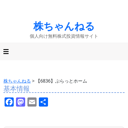
株ちゃんねる
個人向け無料株式投資情報サイト
株ちゃんねる
>
【6836】ぷらっとホーム
基本情報
F
M
E
共
a
a
m
有
c
st
ai