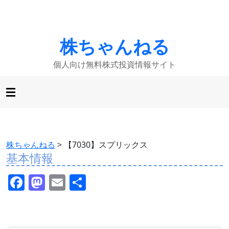
株ちゃんねる
個人向け無料株式投資情報サイト
株ちゃんねる
>
【7030】スプリックス
基本情報
F
M
E
共
a
a
m
有
c
st
ai