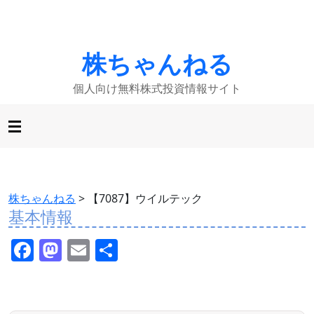
株ちゃんねる
個人向け無料株式投資情報サイト
株ちゃんねる
>
【7087】ウイルテック
基本情報
F
M
E
共
a
a
m
有
c
st
ai