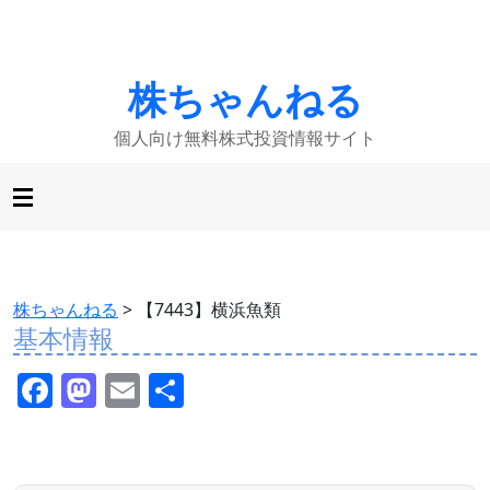
株ちゃんねる
個人向け無料株式投資情報サイト
株ちゃんねる
>
【7443】横浜魚類
基本情報
F
M
E
共
a
a
m
有
c
st
ai