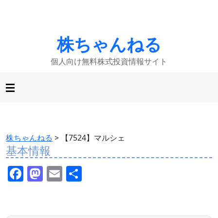
株ちゃんねる
個人向け無料株式投資情報サイト
株ちゃんねる
>
【7524】マルシェ
基本情報
F
M
E
共
a
a
m
有
c
st
ai