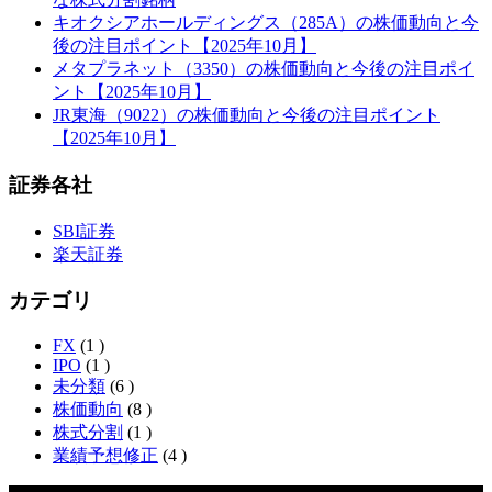
キオクシアホールディングス（285A）の株価動向と今
後の注目ポイント【2025年10月】
メタプラネット（3350）の株価動向と今後の注目ポイ
ント【2025年10月】
JR東海（9022）の株価動向と今後の注目ポイント
【2025年10月】
証券各社
SBI証券
楽天証券
カテゴリ
FX
(1 )
IPO
(1 )
未分類
(6 )
株価動向
(8 )
株式分割
(1 )
業績予想修正
(4 )