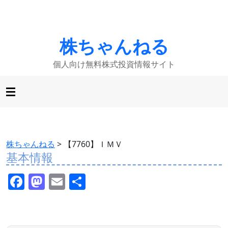
株ちゃんねる
個人向け無料株式投資情報サイト
株ちゃんねる
>
【7760】ＩＭＶ
基本情報
F
M
E
共
a
a
m
有
c
st
ai