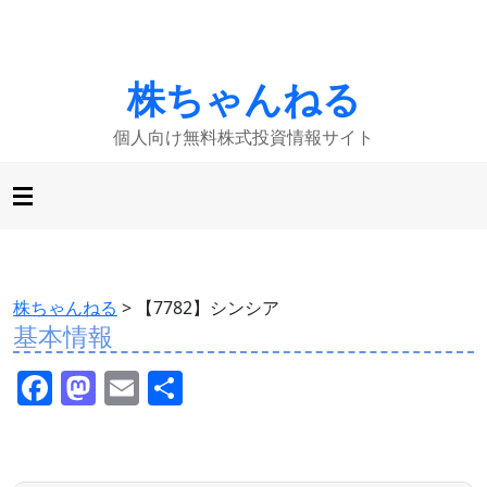
株ちゃんねる
個人向け無料株式投資情報サイト
株ちゃんねる
>
【7782】シンシア
基本情報
F
M
E
共
a
a
m
有
c
st
ai