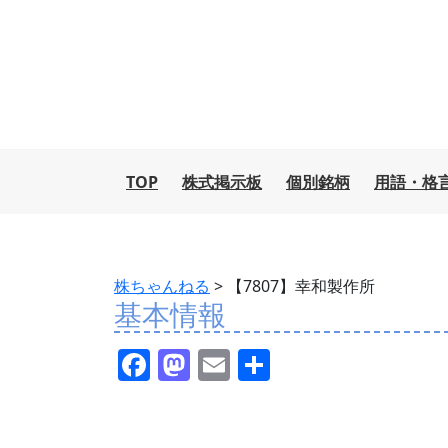
TOP
株式掲示板
個別銘柄
用語・格
株ちゃんねる
>
【7807】幸和製作所
基本情報
F
M
E
共
a
a
m
有
c
st
ai