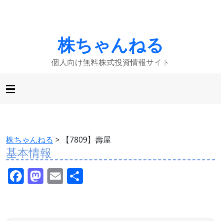
株ちゃんねる
個人向け無料株式投資情報サイト
株ちゃんねる
>
【7809】壽屋
基本情報
F
M
E
共
a
a
m
有
c
st
ai