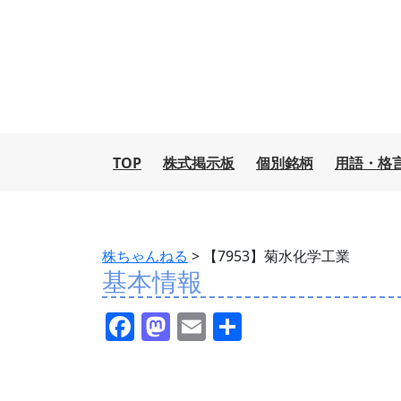
TOP
株式掲示板
個別銘柄
用語・格
株ちゃんねる
>
【7953】菊水化学工業
基本情報
F
M
E
共
a
a
m
有
c
st
ai