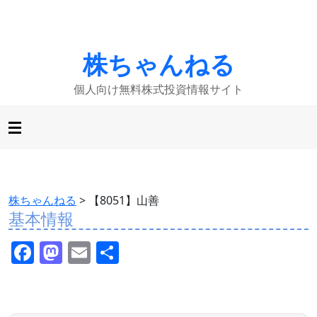
株ちゃんねる
個人向け無料株式投資情報サイト
株ちゃんねる
>
【8051】山善
基本情報
F
M
E
共
a
a
m
有
c
st
ai