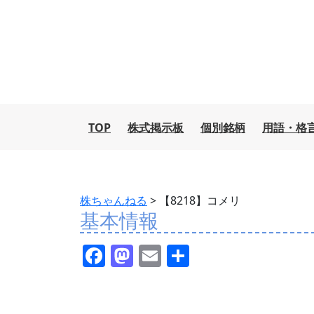
TOP
株式掲示板
個別銘柄
用語・格
株ちゃんねる
>
【8218】コメリ
基本情報
F
M
E
共
a
a
m
有
c
st
ai