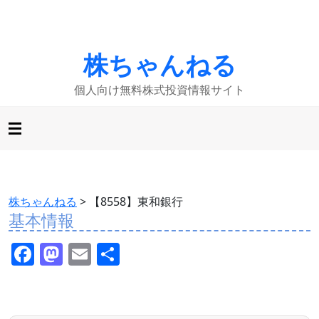
株ちゃんねる
個人向け無料株式投資情報サイト
株ちゃんねる
>
【8558】東和銀行
基本情報
F
M
E
共
a
a
m
有
c
st
ai