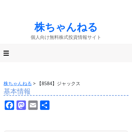
株ちゃんねる
個人向け無料株式投資情報サイト
株ちゃんねる
>
【8584】ジャックス
基本情報
F
M
E
共
a
a
m
有
c
st
ai