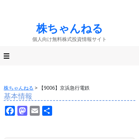
株ちゃんねる
個人向け無料株式投資情報サイト
株ちゃんねる
>
【9006】京浜急行電鉄
基本情報
F
M
E
共
a
a
m
有
c
st
ai