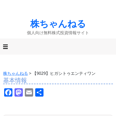
株ちゃんねる
個人向け無料株式投資情報サイト
株ちゃんねる
>
【9029】ヒガシトゥエンティワン
基本情報
F
M
E
共
a
a
m
有
c
st
ai