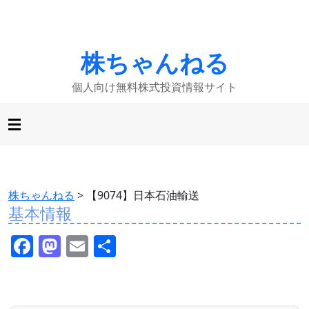
株ちゃんねる
個人向け無料株式投資情報サイト
株ちゃんねる
>
【9074】日本石油輸送
基本情報
F
M
E
共
a
a
m
有
c
st
ai