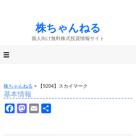
株ちゃんねる
個人向け無料株式投資情報サイト
株ちゃんねる
>
【9204】スカイマーク
基本情報
F
M
E
共
a
a
m
有
c
st
ai