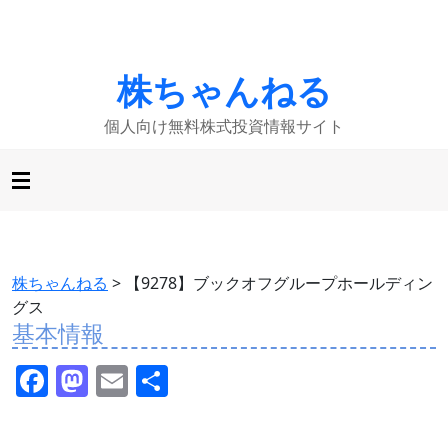
株ちゃんねる
個人向け無料株式投資情報サイト
株ちゃんねる
>
【9278】ブックオフグループホールディン
グス
基本情報
F
M
E
共
a
a
m
有
c
st
ai