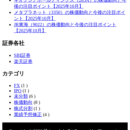
キオクシアホールディングス（285A）の株価動向と今
後の注目ポイント【2025年10月】
メタプラネット（3350）の株価動向と今後の注目ポイ
ント【2025年10月】
JR東海（9022）の株価動向と今後の注目ポイント
【2025年10月】
証券各社
SBI証券
楽天証券
カテゴリ
FX
(1 )
IPO
(1 )
未分類
(6 )
株価動向
(8 )
株式分割
(1 )
業績予想修正
(4 )