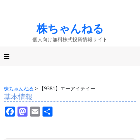
株ちゃんねる
個人向け無料株式投資情報サイト
株ちゃんねる
>
【9381】エーアイテイー
基本情報
F
M
E
共
a
a
m
有
c
st
ai