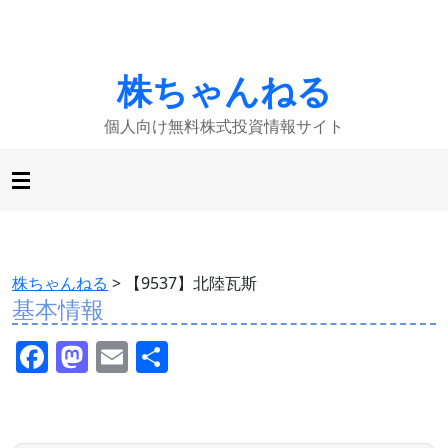
株ちゃんねる
個人向け無料株式投資情報サイト
株ちゃんねる
>
【9537】北陸瓦斯
基本情報
F
M
E
共
a
a
m
有
c
st
ai