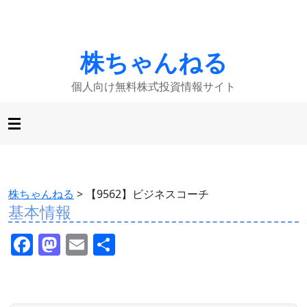
株ちゃんねる
個人向け無料株式投資情報サイト
株ちゃんねる
>
【9562】ビジネスコーチ
基本情報
F
M
E
共
a
a
m
有
c
st
ai