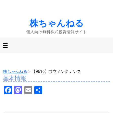
株ちゃんねる
個人向け無料株式投資情報サイト
株ちゃんねる
>
【9616】共立メンテナンス
基本情報
F
M
E
共
a
a
m
有
c
st
ai