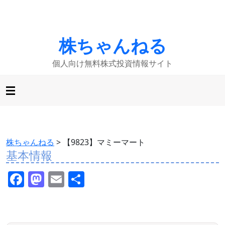
株ちゃんねる
個人向け無料株式投資情報サイト
株ちゃんねる
>
【9823】マミーマート
基本情報
F
M
E
共
a
a
m
有
c
st
ai