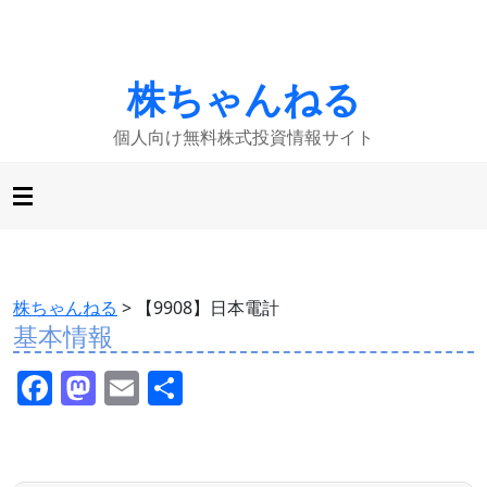
株ちゃんねる
個人向け無料株式投資情報サイト
株ちゃんねる
>
【9908】日本電計
基本情報
F
M
E
共
a
a
m
有
c
st
ai