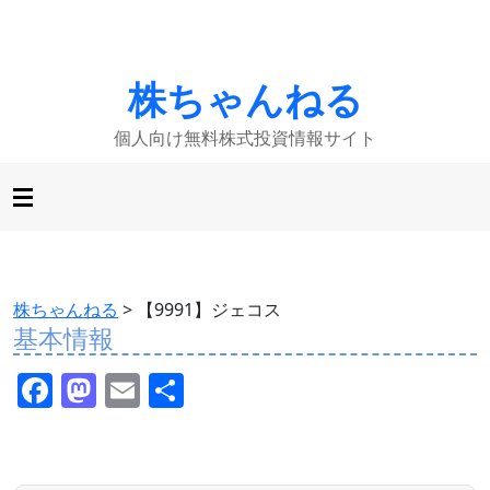
株ちゃんねる
個人向け無料株式投資情報サイト
株ちゃんねる
>
【9991】ジェコス
基本情報
F
M
E
共
a
a
m
有
c
st
ai